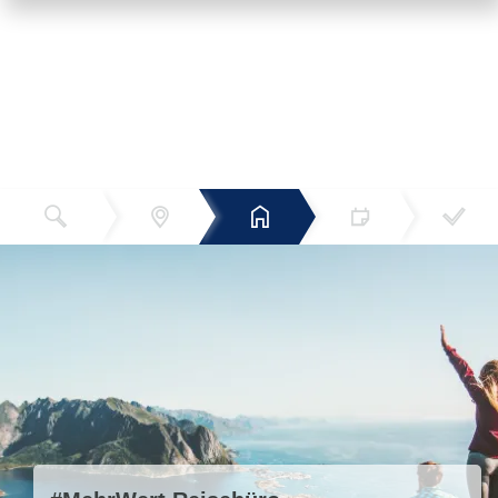
Reiseziel
Hotels
Termin
Buchen
Bestätigun
und Preise
g