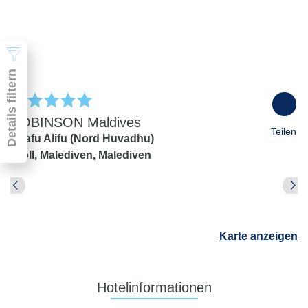
2 Erwachsene
Suchen
Details filtern
100
%
ROBINSON Maldives
Teilen
Gaafu Alifu (Nord Huvadhu)
Atoll,
Malediven,
Malediven
Pauschal & Lastminute
Nur Hotel
Abflughafen
Abflughafen
Karte anzeigen
Zielflughafen
beliebig
früheste
späteste
Hotelinformationen
-
Anreise
Abreise