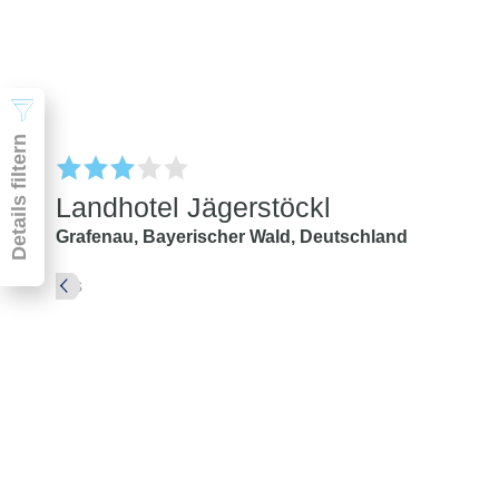
Suchen
Details filtern
Landhotel Jägerstöckl
Grafenau,
Bayerischer Wald,
Deutschland
Pauschal & Lastminute
Nur Hotel
Abflughafen
Abflughafen
Zielflughafen
beliebig
früheste
späteste
-