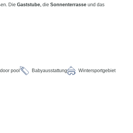
ßen. Die
Gaststube,
die
Sonnenterrasse
und das
funktion der myTui App, telefonisch und per SMS zur
ndoor pool
Babyausstattung
Wintersportgebiet
i Grafenau am Nationalpark Bayerischer Wald. Bis nach
g Strecken.