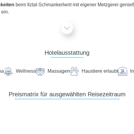
hkeiten
beim Ilztal-Schmankerlwirt mit eigener Metzgerei genie
 ein.
Service
teht Ihnen 24 Stunden, 7 Tage die Woche digital über die Chat
Hotelausstattung
na
Wellness
Massagen
Haustiere erlaubt
I
e liegt im staatlich anerkannten Erholungsort Haus im Wald be
den sich verschiedene idyllische Wanderwege und Nordic-Walkin
Preismatrix für ausgewählten Reisezeitraum