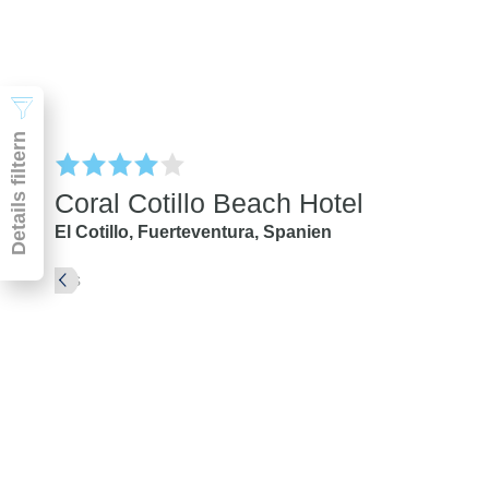
Suchen
Details filtern
Coral Cotillo Beach Hotel
El Cotillo,
Fuerteventura,
Spanien
Pauschal & Lastminute
Nur Hotel
Abflughafen
Abflughafen
Zielflughafen
beliebig
früheste
späteste
-