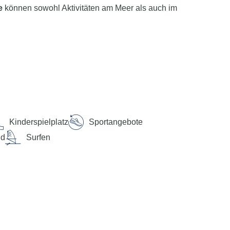
e
können sowohl Aktivitäten am Meer als auch im
funktion der myTui App, telefonisch und per SMS zur
Kinderspielplatz
Sportangebote
and „Los Lagos del Cotillo“ ist bequem zu Fuß
nd
Surfen