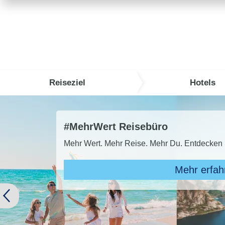
Reiseziel
Hotels
TUI Super Last Minute 2026
TUI SUPER LAST MINUTE buchen und bis z
Zu den 