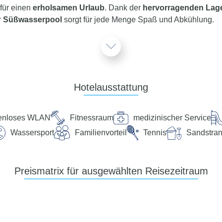
für einen
erholsamen Urlaub
. Dank der
hervorragenden Lag
r
Süßwasserpool
sorgt für jede Menge Spaß und Abkühlung.
Service
teht Ihnen 24 Stunden, 7 Tage die Woche digital über die Chat
Hotelausstattung
enloses WLAN
Fitnessraum
medizinischer Service
 und in ruhiger Lage des kleinen Fischerdorfes Cotillo. Der Str
Gehminuten. Transferzeit: ca. 50 Minuten.
Wassersport
Familienvorteil
Tennis
Sandstra
he
ssen, Strandlänge: ca. 3 km, öffentlich
Preismatrix für ausgewählten Reisezeitraum