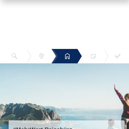
Reiseziel
Hotels
Termin
Buchen
Bestätigun
und Preise
g