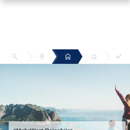
Reiseziel
Hotels
Termin
Buchen
Bestätigun
und Preise
g